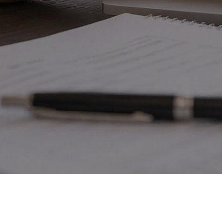
ШКОЛА РЕНЫ АЛ
© Все права защищены
Рена Аллазова,
2026
Тугушев Руслан Рашидович
ИНН 503103829790
E-mail:
neurograff.tex@gmail.com