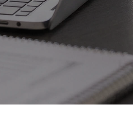
LEGRAM
YOUTUBE
НТАКТЕ
RUTUBE
TAGRAM*
циальная сеть Инстаграм, принадлежащая